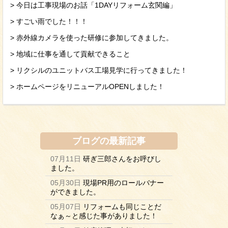
> 今日は工事現場のお話「1DAYリフォーム玄関編」
> すごい雨でした！！！
> 赤外線カメラを使った研修に参加してきました。
> 地域に仕事を通して貢献できること
> リクシルのユニットバス工場見学に行ってきました！
> ホームページをリニューアルOPENしました！
ブログ
の最新記事
07月11日
研ぎ三郎さんをお呼びし
ました。
05月30日
現場PR用のロールバナー
ができました。
05月07日
リフォームも同じことだ
なぁ～と感じた事がありました！