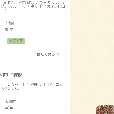
り、扉を開けずに風通しができ防犯もしっ
びました。 ドア工事も1日で完了し負担
。・・・
大和市
30年
玄関ドア
詳しく見る
和市 O様邸
工するカバー工法を採用。1日で工事が
り入れました。・・・
大和市
40年