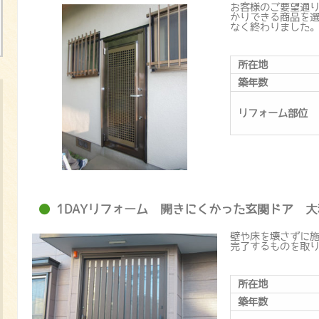
お客様のご要望通
かりできる商品を選
なく終わりました
所在地
築年数
リフォーム部位
1DAYリフォーム 開きにくかった玄関ドア 大
壁や床を壊さずに施
完了するものを取
所在地
築年数