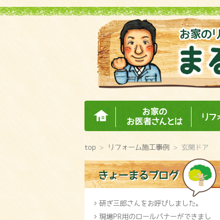
ホーム
お家の
top
>
リフォーム施工事例
>
玄関ドア
研ぎ三郎さんをお呼びしました。
現場PR用のロールバナーができまし